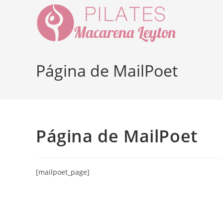
Ir
al
contenido
Página de MailPoet
Página de MailPoet
[mailpoet_page]